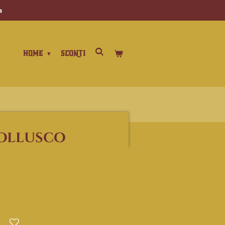
a
HOME
SCONTI
mollusco