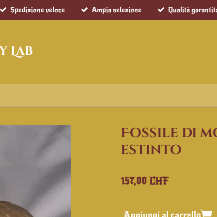
Spedizione veloce
Ampia selezione
Qualità garantit
y Lab
Fossile di 
estinto
157,00 CHF
Aggiungi al carrello