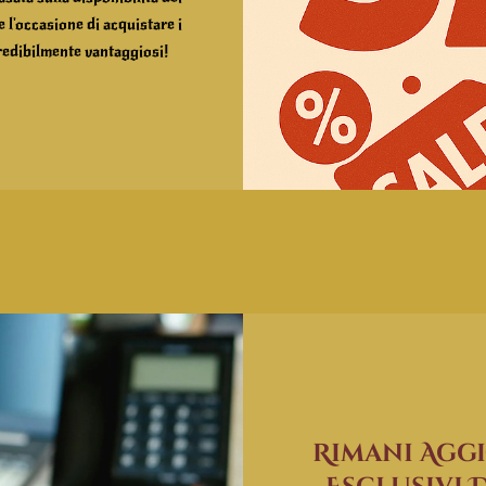
l'occasione di acquistare i
ncredibilmente vantaggiosi!
Rimani Agg