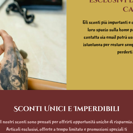
Esclusivi 
Ca
Gli sconti più importanti e 
loro spazio sulla home pa
contatta via email potrà u
istantanea per restare sem
perderti
Sconti Unici e Imperdibili
I nostri sconti sono pensati per offrirti opportunità uniche di risparmio
Articoli esclusivi, offerte a tempo limitato e promozioni speciali ti