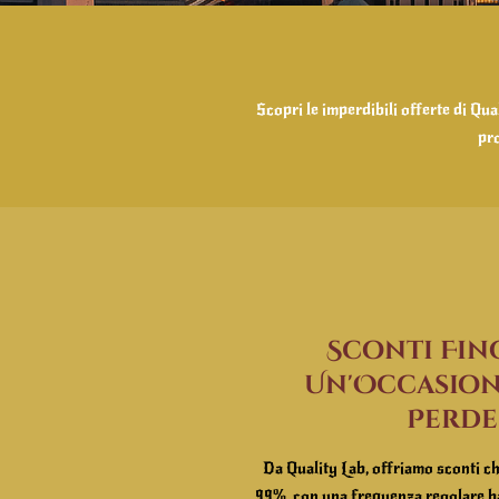
Scopri le imperdibili offerte di Qu
pro
Sconti Fino
Un'Occasion
Perde
Da Quality Lab, offriamo sconti ch
99%, con una frequenza regolare bas