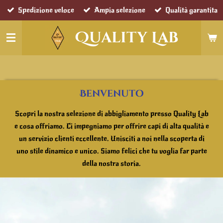
Spedizione veloce
Ampia selezione
Qualità garantita
Vai
al
Quality Lab
contenuto
principale
Benvenuto
Scopri la nostra selezione di abbigliamento presso Quality Lab
e cosa offriamo. Ci impegniamo per offrire capi di alta qualità e
un servizio clienti eccellente. Unisciti a noi nella scoperta di
uno stile dinamico e unico. Siamo felici che tu voglia far parte
della nostra storia.