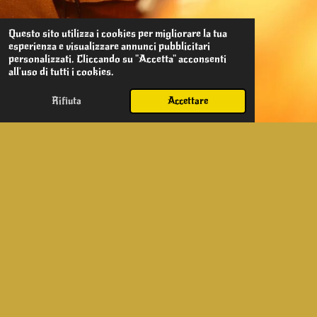
Questo sito utilizza i cookies per migliorare la tua
esperienza e visualizzare annunci pubblicitari
personalizzati. Cliccando su "Accetta" acconsenti
all'uso di tutti i cookies.
Rifiuta
Accettare
Marchi Prestigiosi e Produzione
Propria
Ciò che rende l'abbigliamento di Quality Lab unico è la
combinazione di abbigliamento di grandi marchi ed